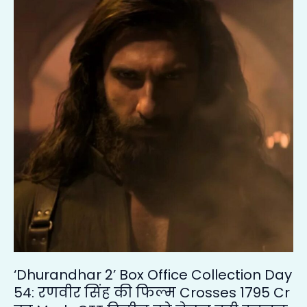
Box
Office
Collection
Day
54:
रणवीर
सिंह
की
फिल्म
Crosses
1795
Cr
का
Mark,
OTT
रिलीज़
‘Dhurandhar 2’ Box Office Collection Day
को
54: रणवीर सिंह की फिल्म Crosses 1795 Cr
लेकर