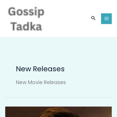
Skip
to
content
Search
New Releases
New Movie Releases
‘Dhurandhar
2’