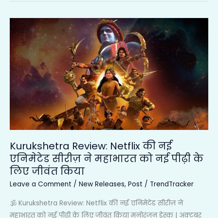
Kurukshetra
Review:
Netflix
की
नई
एनिमेटेड
सीरीज़
ने
महाभारत
को
Kurukshetra Review: Netflix की नई
नई
एनिमेटेड सीरीज़ ने महाभारत को नई पीढ़ी के
पीढ़ी
लिए जीवंत किया
के
लिए
Leave a Comment
/
New Releases
,
Post
/
TrendTracker
जीवंत
🕉️ Kurukshetra Review: Netflix की नई एनिमेटेड सीरीज़ ने
किया
महाभारत को नई पीढ़ी के लिए जीवंत किया मनोरंजन डेस्क | अक्टूबर