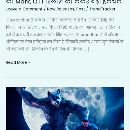
का Mark, OTT रिलीज़ को लेकर बढ़ी हलचल
बढ़ी
Leave a Comment
/
New Releases
,
Post
/
TrendTracker
हलचल
‘Dhurandhar 2’ बॉक्स ऑफिस कलेक्शन डे 54: रणवीर सिंह की
फिल्म ने आखिरकार पार किया 1795 करोड़ का आंकड़ा, OTT रिलीज़
को लेकर बढ़ी हलचल रणवीर सिंह स्टारर ‘Dhurandhar 2’ ने बॉक्स
ऑफिस पर ऐसा इतिहास रच दिया है जिसकी उम्मीद शायद खुद मेकर्स ने
भी नहीं की थी। रिलीज़ के 54वें दिन भी फिल्म […]
Read More »
Thamma
की
अब
तक
box
office