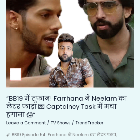
तूफान!
Farrhana
ने
Neelam
का
लेटर
फाड़ा
💌
Captaincy
Task
में
मचा
हंगामा
“BB19 में तूफान! Farrhana ने Neelam का
😱”
लेटर फाड़ा 💌 Captaincy Task में मचा
हंगामा 😱”
Leave a Comment
/
TV Shows
/
TrendTracker
🧨 BB19 Episode 54: Farrhana ने Neelam का लेटर फाड़ा,