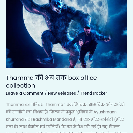
की
अब
तक
box
office
collection
Thamma की अब तक box office
collection
Leave a Comment
/
New Releases
/
TrendTracker
Thamma का परिचय ‘Thamma ’ एकविषयक, सामयिक और दर्शकों
की उम्मीदों का मिश्रण है। फिल्म में प्रमुख भूमिका में Ayushmann
Khurrana तथा Rashmika Mandana हैं, जो एक हॉरर-कॉमेडी (हॉरर
तत्व के साथ रोमांस एवं कॉमेडी) के रूप में पेश की गई है। यह फिल्म