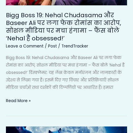
लगा
Bigg Boss 19: Nehal Chudasama और
फेक
Baseer Ali पर लगा फेक रोमांस का आरोप,
रोमांस
सोशल मीडिया पर मचा हंगामा – फैंस बोले
का
‘Nehal है obsessed!’
आरोप,
सोशल
Leave a Comment
/
Post
/
TrendTracker
मीडिया
Bigg Boss 19: Nehal Chudasama और Baseer Ali पर लगा फेक
पर
रोमांस का आरोप, सोशल मीडिया पर मचा हंगामा – फैंस बोले ‘Nehal है
मचा
obsessed!’ डिस्क्लेमर: यह लेख केवल मनोरंजन और जानकारी के
हंगामा
उद्देश्य से लिखा गया है। इसमें दिए गए विचार और प्रतिक्रियाएँ सोशल
–
मीडिया चर्चाओं तथा दर्शकों की टिप्पणियों पर आधारित हैं। हमारा
फैंस
बोले
Read More »
‘Nehal
है
obsessed!’
Thamma