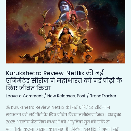
Review:
Netflix
की
नई
एनिमेटेड
सीरीज़
ने
महाभारत
को
Kurukshetra Review: Netflix की नई
नई
एनिमेटेड सीरीज़ ने महाभारत को नई पीढ़ी के
पीढ़ी
लिए जीवंत किया
के
लिए
Leave a Comment
/
New Releases
,
Post
/
TrendTracker
जीवंत
🕉️ Kurukshetra Review: Netflix की नई एनिमेटेड सीरीज़ ने
किया
महाभारत को नई पीढ़ी के लिए जीवंत किया मनोरंजन डेस्क | अक्टूबर
2025 भारतीय पौराणिक कथाओं को आधुनिक युग की दृष्टि से
पुनर्जीवित करना आसान काम नहीं है। लेकिन Netflix ने अपनी नई