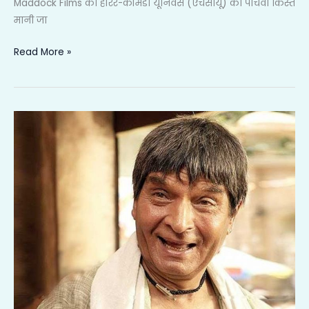
Maddock Films की हॉरर-कॉमेडी यूनिवर्स (एचसीयू) की पाँचवीं किस्त
मानी जा
Read More »
पर्दे
पर
अपनी
मुस्कान
छोड़कर
गए
Govardhan Asrani
—
और
दो
फिल्में
सहेजे