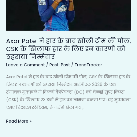
बाद
खोली
टीम
की
पोल,
Axar Patel ने हार के बाद खोली टीम की पोल,
CSK
CSK के खिलाफ हार के लिए इन कारणों को
के
ठहराया जिम्मेदार
खिलाफ
हार
Leave a Comment
/
Post
,
Post
/
TrendTracker
के
Axar Patel ने हार के बाद खोली टीम की पोल, CSK के खिलाफ हार के
लिए
लिए इन कारणों को ठहराया जिम्मेदार आईपीएल 2026 के एक
इन
रोमांचक मुकाबले में दिल्ली कैपिटल्स (DC) को चेन्नई सुपर किंग्स
कारणों
(CSK) के खिलाफ 23 रनों से हार का सामना करना पड़ा। यह मुकाबला
को
एमए चिदंबरम स्टेडियम, चेन्नई में खेला गया,
ठहराया
जिम्मेदार
Read More »