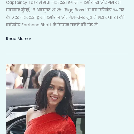
Captaincy Task में मचा जबरदस्त हंगामा – इमोशन्स और गेम का
टकराव! मुंबई, 16 अक्टूबर 2025: “Bigg Boss 19” का एपिसोड 54 घर
के अंदर जबरदस्त ड्रामा, इमोशन और गेम-चेंजर मूव से भरा रहा। शो की
कंटेस्टेंट Farrhana Bhatt ने कैप्टन बनने की दौड़ में
Read More »
Katy
Perry
Nude
Look
पर
बोलीं
उनका
Bold
Fashion