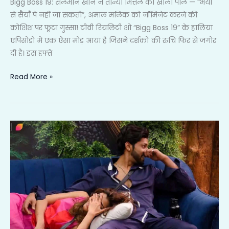
Bigg Boss 19: सलमान खान ने तान्या मित्तल की खोली पोल — “भैया
जा
से सैयाँ पे नहीं जा सकती”, अमाल मलिक को नॉमिनेट करने की
सकती”,
कोशिश पर फूटा गुस्सा! टीवी रियलिटी शो “Bigg Boss 19” के हालिया
अमाल
एपिसोडों में एक ऐसा मोड़ आया है जिसने दर्शकों की रुचि फिर से जगोर
मलिक
दी है। इस हफ्ते
को
नॉमिनेट
Read More »
करने
की
कोशिश
Bigg
पर
Boss
फूटा
19:
गुस्सा!
Nehal
Chudasama
और
Baseer
Ali
पर