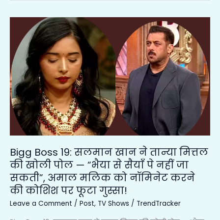
Bigg
Boss
19:
सलमान
खान
ने
तान्या
मित्तल
की
खोली
पोल
Bigg Boss 19: सलमान खान ने तान्या मित्तल
—
की खोली पोल — “भैया से सैयाँ पे नहीं जा
“भैया
सकती”, अमाल मलिक को नॉमिनेट करने
से
की कोशिश पर फूटा गुस्सा!
सैयाँ
Leave a Comment
/
Post
,
TV Shows
/
TrendTracker
पे
नहीं