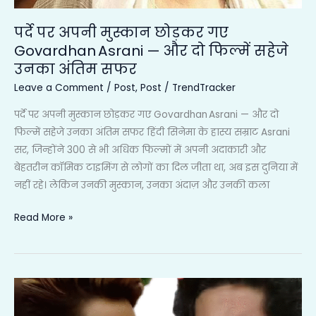
उनका
पर्दे पर अपनी मुस्कान छोड़कर गए
अंतिम
Govardhan Asrani — और दो फिल्में सहेजे
सफर
उनका अंतिम सफर
Leave a Comment
/
Post
,
Post
/
TrendTracker
पर्दे पर अपनी मुस्कान छोड़कर गए Govardhan Asrani — और दो
फिल्में सहेजे उनका अंतिम सफर हिंदी सिनेमा के हास्य सम्राट Asrani
सर, जिन्होंने 300 से भी अधिक फिल्मों में अपनी अदाकारी और
बेहतरीन कॉमिक टाइमिंग से लोगों का दिल जीता था, अब इस दुनिया में
नहीं रहे। लेकिन उनकी मुस्कान, उनका अंदाज़ और उनकी कला
Read More »
“BB19
में