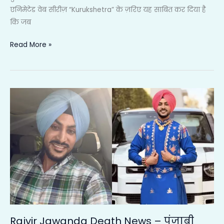
एनिमेटेड वेब सीरीज़ “Kurukshetra” के ज़रिए यह साबित कर दिया है
कि जब
Read More »
Rajvir
Jawanda
Death
News
–
पंजाबी
सिंगर
राजवीर
जवांदा
की
पूरी
Rajvir Jawanda Death News – पंजाबी