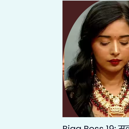
Bigg
Boss
19:
सलमान
खान
ने
तान्या
मित्तल
की
खोली
पोल
—
“भैया
से
सैयाँ
पे
नहीं