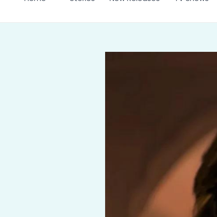
‘Dhurandhar
2’
Box
Office
Collection
Day
54:
रणवीर
सिंह
की
फिल्म
Crosses
1795