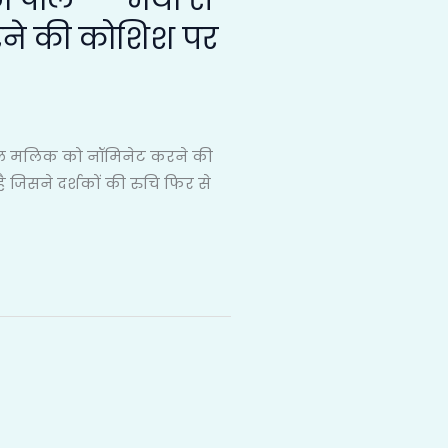
ी पोल — “भैया से
रने की कोशिश पर
अमाल मलिक को नॉमिनेट करने की
ै जिसने दर्शकों की रुचि फिर से