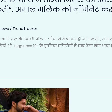
मान खान ने तान्या मित्तल की खोल
ा सकती”, अमाल मलिक को नॉमिनेट क
Shows
/
TrendTracker
्या मित्तल की खोली पोल — “भैया से सैयाँ पे नहीं जा सकती”, 
िटी शो “Bigg Boss 19” के हालिया एपिसोडों में एक ऐसा मोड़ आया ह