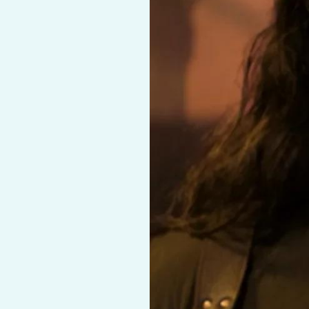
Cr
का
Mark,
OTT
रिलीज़
को
लेकर
बढ़ी
हलचल