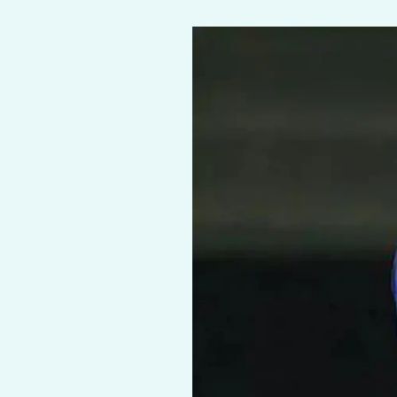
Axar
Patel
ने
हार
के
बाद
खोली
टीम
की
पोल,
CSK
के
खिलाफ
हार
के
लिए