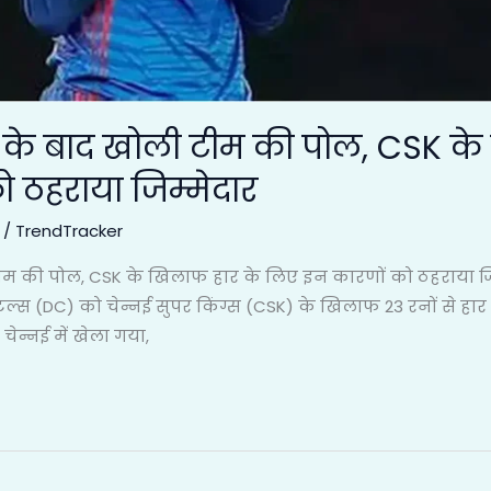
र के बाद खोली टीम की पोल, CSK क
 ठहराया जिम्मेदार
/
TrendTracker
 टीम की पोल, CSK के खिलाफ हार के लिए इन कारणों को ठहराया 
िटल्स (DC) को चेन्नई सुपर किंग्स (CSK) के खिलाफ 23 रनों से ह
ेन्नई में खेला गया,