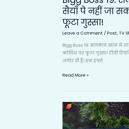
Bigg Boss 19: सल
जा
सैयाँ पे नहीं ज
सकती”,
फूटा गुस्सा!
अमाल
मलिक
Leave a Comment
/
Post
,
TV 
को
Bigg Boss 19: सलमान खान ने तान
नॉमिनेट
कोशिश पर फूटा गुस्सा! टीवी रियल
करने
जगोर दी है। इस हफ्ते
की
कोशिश
Read More »
पर
फूटा
गुस्सा!
Bigg
Boss
19:
Nehal