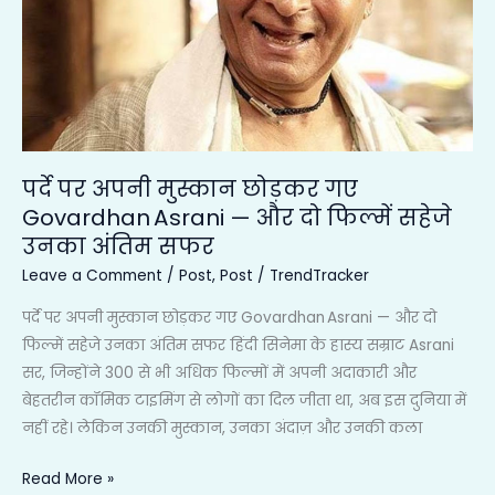
—
और
दो
फिल्में
सहेजे
उनका
पर्दे पर अपनी मुस्कान छोड़कर गए
अंतिम
Govardhan Asrani — और दो फिल्में सहेजे
सफर
उनका अंतिम सफर
Leave a Comment
/
Post
,
Post
/
TrendTracker
पर्दे पर अपनी मुस्कान छोड़कर गए Govardhan Asrani — और दो
फिल्में सहेजे उनका अंतिम सफर हिंदी सिनेमा के हास्य सम्राट Asrani
सर, जिन्होंने 300 से भी अधिक फिल्मों में अपनी अदाकारी और
बेहतरीन कॉमिक टाइमिंग से लोगों का दिल जीता था, अब इस दुनिया में
नहीं रहे। लेकिन उनकी मुस्कान, उनका अंदाज़ और उनकी कला
Read More »