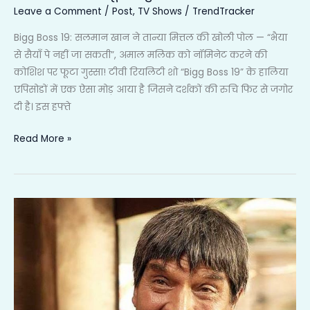
Leave a Comment
/
Post
,
TV Shows
/
TrendTracker
पे
नहीं
Bigg Boss 19: सलमान खान ने तान्या मित्तल की खोली पोल — “भैया
जा
से सैयाँ पे नहीं जा सकती”, अमाल मलिक को नॉमिनेट करने की
सकती”,
कोशिश पर फूटा गुस्सा! टीवी रियलिटी शो “Bigg Boss 19” के हालिया
अमाल
एपिसोडों में एक ऐसा मोड़ आया है जिसने दर्शकों की रुचि फिर से जगोर
मलिक
दी है। इस हफ्ते
को
नॉमिनेट
Read More »
करने
की
कोशिश
पर्दे
पर
पर
फूटा
अपनी
गुस्सा!
मुस्कान
छोड़कर
गए
Govardhan Asrani