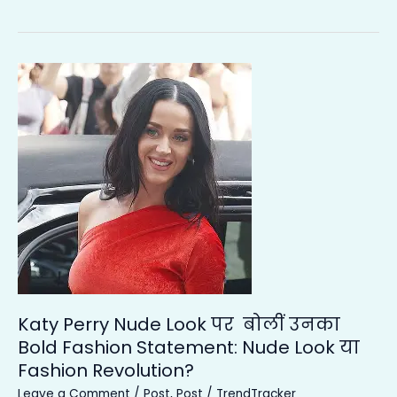
Katy
Perry
Nude
Look
पर
बोलीं
उनका
Bold
Fashion
Statement:
Nude
Look
Katy Perry Nude Look पर बोलीं उनका
या
Bold Fashion Statement: Nude Look या
Fashion
Fashion Revolution?
Revolution?
Leave a Comment
/
Post
,
Post
/
TrendTracker