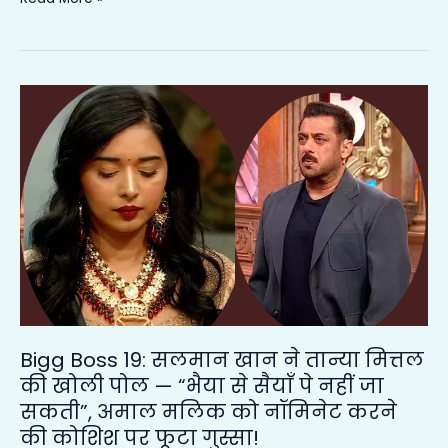
Bigg
Boss
19:
सलमान
खान
ने
तान्या
मित्तल
की
खोली
पोल
Bigg Boss 19: सलमान खान ने तान्या मित्तल
—
की खोली पोल — “भैया से सैयाँ पे नहीं जा
“भैया
सकती”, अमाल मलिक को नॉमिनेट करने
से
की कोशिश पर फूटा गुस्सा!
सैयाँ